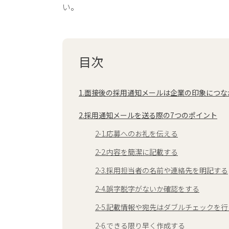
い。
目次
1.面接後の採用通知メールは企業の印象につな
2.採用通知メールを送る際の7つのポイント
2-1.応募へのお礼を伝える
2-2.内容を簡潔に記載する
2-3.採用担当者の名前や連絡先を明記する
2-4.誤字脱字がないか確認をする
2-5.記載情報や宛先はダブルチェックを行
2-6.できる限り早く作成する