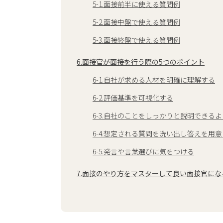
5-1.面接前半に使える質問例
5-2.面接中盤で使える質問例
5-3.面接終盤で使える質問例
6.面接官が面接を行う際の5つのポイント
6-1.自社が求める人材を明確に理解する
6-2.評価基準を可視化する
6-3.自社のことをしっかりと説明できる
6-4.想定される質問を洗い出し答えを用
6-5.発言や言葉選びに気をつける
7.面接のやり方をマスターして良い面接官にな