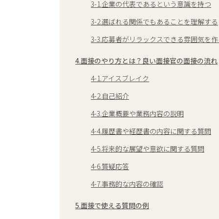
3-1.企業の代表であるという意識を持つ
3-2.選ばれる関係でもあることを理解する
3-3.応募者がリラックスできる雰囲気を作
4.面接のやり方とは？良い面接官の面接の流れ
4-1.アイスブレイク
4-2.自己紹介
4-3.企業概要や業務内容の説明
4-4.履歴書や経歴書の内容に関する質問
4-5.将来的な展望や意欲に関する質問
4-6.質疑応答
4-7.事務的な内容の確認
5.面接で使える質問の例