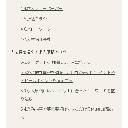
4-4.求人フリーペーパー
4-5.折込チラシ
4-6.ハローワーク
4-7.人材紹介会社
5.応募を増やす求人原稿のコツ
5-1.ターゲットを明確にし、言語化する
5-2.競合他社情報を調査し、自社の差別化ポイントや
アピールポイントを決定する
5-3.求人原稿にはターゲットに合ったキーワードを盛
り込む
5-4.業務内容や募集要項はできるだけ具体的に記載す
る