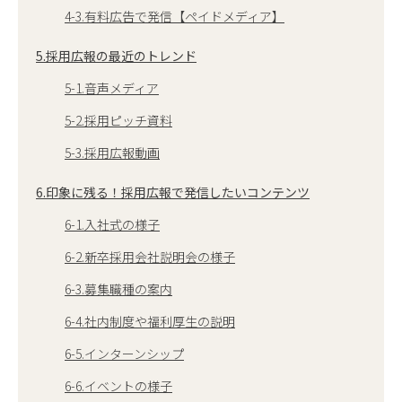
4-3.有料広告で発信【ペイドメディア】
5.採用広報の最近のトレンド
5-1.音声メディア
5-2.採用ピッチ資料
5-3.採用広報動画
6.印象に残る！採用広報で発信したいコンテンツ
6-1.入社式の様子
6-2.新卒採用会社説明会の様子
6-3.募集職種の案内
6-4.社内制度や福利厚生の説明
6-5.インターンシップ
6-6.イベントの様子